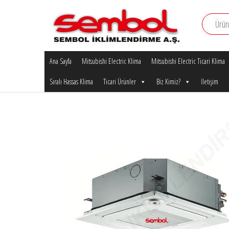
İçeriğe
atla
Mitsubishi
Mitsubishi
Electric Klima
Ana Sayfa
Mitsubishi Electric Klima
Mitsubishi Electric Ticari Klima
Electric
Sembol
Klima
Sıralı Hassas Klima
Ticari Ürünler
Biz Kimiz?
İletişim
İklimlendirme
A.Ş.
Bursa
Yetkili
Satıcı
Bayisi