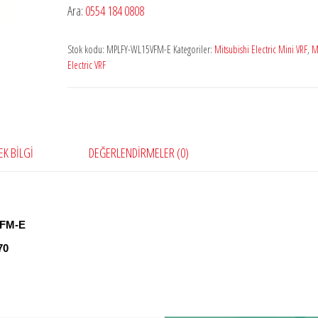
Ara:
0554 184 0808
Stok kodu:
MPLFY-WL15VFM-E
Kategoriler:
Mitsubishi Electric Mini VRF
,
M
Electric VRF
EK BILGI
DEĞERLENDIRMELER (0)
FM-E
70