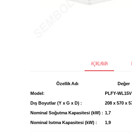
AÇIKLAMA
Özellik Adı
Değer
Model:
PLFY-WL15V
Dış Boyutlar (Y x G x D) :
208 x 570 x 5
Nominal Soğutma Kapasitesi (kW) :
1,7
Nominal Isıtma Kapasitesi (kW) :
1,9