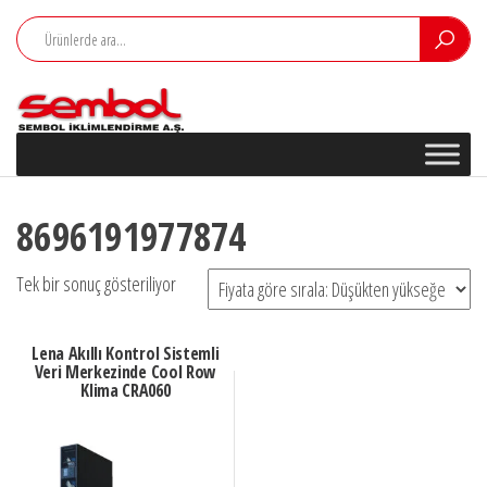
İçeriğe
atla
Mitsubishi
Mitsubishi
Electric
Electric Klima
Sembol
Klima
İklimlendirme
Bursa
A.Ş.
Yetkili
8696191977874
Satıcı
Bayisi
Tek bir sonuç gösteriliyor
Lena Akıllı Kontrol Sistemli
Veri Merkezinde Cool Row
Klima CRA060