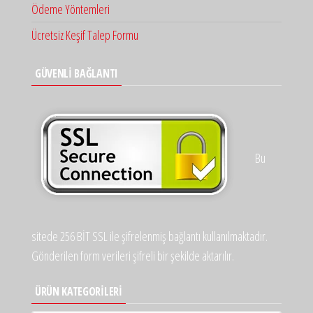
Ödeme Yöntemleri
Ücretsiz Keşif Talep Formu
GÜVENLİ BAĞLANTI
Bu
sitede 256 BİT SSL ile şifrelenmiş bağlantı kullanılmaktadır.
Gönderilen form verileri şifreli bir şekilde aktarılır.
ÜRÜN KATEGORILERI