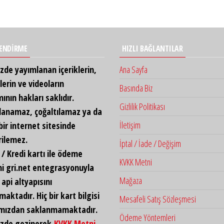
LENDİRME
HIZLI BAĞLANTILAR
zde yayımlanan içeriklerin,
Ana Sayfa
lerin ve videoların
Basında Biz
nın hakları saklıdır.
Gizlilik Politikası
lanamaz, çoğaltılamaz ya da
İletişim
 bir internet sitesinde
rilemez.
İptal / İade / Değişim
/ Kredi kartı ile ödeme
KVKK Metni
i gri.net entegrasyonuyla
Mağaza
api altyapısını
maktadır. Hiç bir kart bilgisi
Mesafeli Satış Sözleşmesi
ımızdan saklanmamaktadır.
Ödeme Yöntemleri
izde gezinerek
KVKK Metni