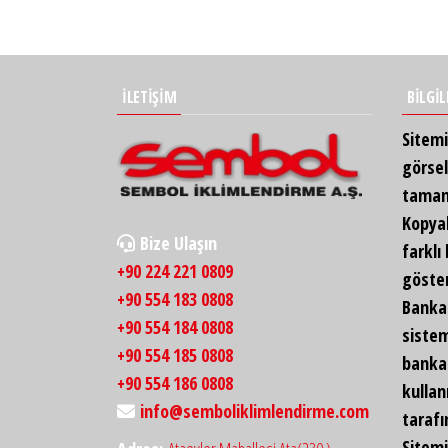
İLETİŞİM
BİLGİ
Sitemi
görsel
tamamı
Kopya
Bize Ulaşın
farklı
+90 224 221 0809
göste
+90 554 183 0808
Banka 
+90 554 184 0808
sistem
+90 554 185 0808
banka 
+90 554 186 0808
kullan
info@semboliklimlendirme.com
taraf
Sitem