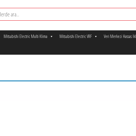
Mitsubishi Electric Multi Klima
Mitsubishi Electric VRF
Veri Merkezi Hassas İ