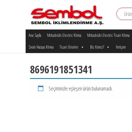
İçeriğe
atla
Mitsubishi
Mitsubishi
Electric Klima
Ana Sayfa
Mitsubishi Electric Klima
Mitsubishi Electric Ticari Klima
Electric
Sembol
Klima
Sıralı Hassas Klima
Ticari Ürünler
Biz Kimiz?
İletişim
İklimlendirme
A.Ş.
Bursa
Yetkili
8696191851341
Satıcı
Bayisi
Seçiminizle eşleşen ürün bulunamadı.