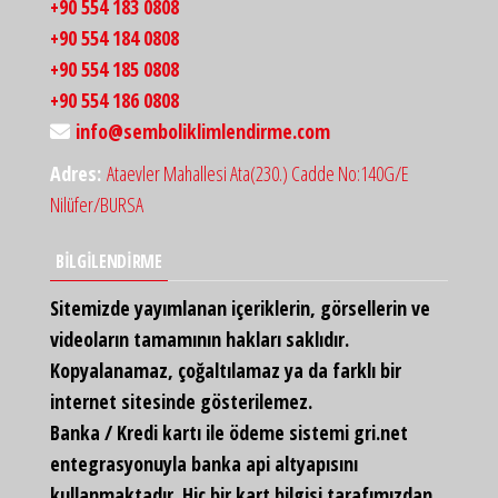
+90 554 183 0808
+90 554 184 0808
+90 554 185 0808
+90 554 186 0808
info@semboliklimlendirme.com
Adres:
Ataevler Mahallesi Ata(230.) Cadde No:140G/E
Nilüfer/BURSA
BİLGİLENDİRME
Sitemizde yayımlanan içeriklerin, görsellerin ve
videoların tamamının hakları saklıdır.
Kopyalanamaz, çoğaltılamaz ya da farklı bir
internet sitesinde gösterilemez.
Banka / Kredi kartı ile ödeme sistemi gri.net
entegrasyonuyla banka api altyapısını
kullanmaktadır. Hiç bir kart bilgisi tarafımızdan