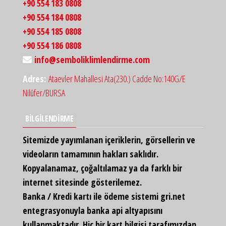
+90 554 183 0808
+90 554 184 0808
+90 554 185 0808
+90 554 186 0808
info@semboliklimlendirme.com
Adres:
Ataevler Mahallesi Ata(230.) Cadde No:140G/E
Nilüfer/BURSA
BİLGİLENDİRME
Sitemizde yayımlanan içeriklerin, görsellerin ve
videoların tamamının hakları saklıdır.
Kopyalanamaz, çoğaltılamaz ya da farklı bir
internet sitesinde gösterilemez.
Banka / Kredi kartı ile ödeme sistemi gri.net
entegrasyonuyla banka api altyapısını
kullanmaktadır. Hiç bir kart bilgisi tarafımızdan