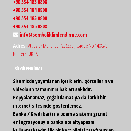
+90 554 183 0808
+90 554 184 0808
+90 554 185 0808
+90 554 186 0808
info@semboliklimlendirme.com
Adres:
Ataevler Mahallesi Ata(230.) Cadde No:140G/E
Nilüfer/BURSA
BİLGİLENDİRME
Sitemizde yayımlanan içeriklerin, görsellerin ve
videoların tamamının hakları saklıdır.
Kopyalanamaz, çoğaltılamaz ya da farklı bir
internet sitesinde gösterilemez.
Banka / Kredi kartı ile ödeme sistemi gri.net
entegrasyonuyla banka api altyapısını
kullanmaktadır. Hiç bir kart bilgisi tarafımızdan