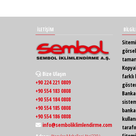
İLETİŞİM
BİLGİ
Sitemi
görsel
tamamı
Kopya
Bize Ulaşın
farklı
+90 224 221 0809
göste
+90 554 183 0808
Banka 
+90 554 184 0808
sistem
+90 554 185 0808
banka 
+90 554 186 0808
kullan
info@semboliklimlendirme.com
taraf
Sitem