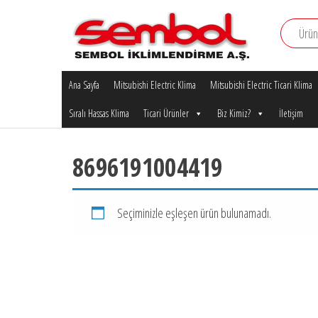
İçeriğe
atla
Mitsubishi
Mitsubishi
Electric Klima
Ana Sayfa
Mitsubishi Electric Klima
Mitsubishi Electric Ticari Klima
Electric
Sembol
Klima
Sıralı Hassas Klima
Ticari Ürünler
Biz Kimiz?
İletişim
İklimlendirme
A.Ş.
Bursa
Yetkili
8696191004419
Satıcı
Bayisi
Seçiminizle eşleşen ürün bulunamadı.