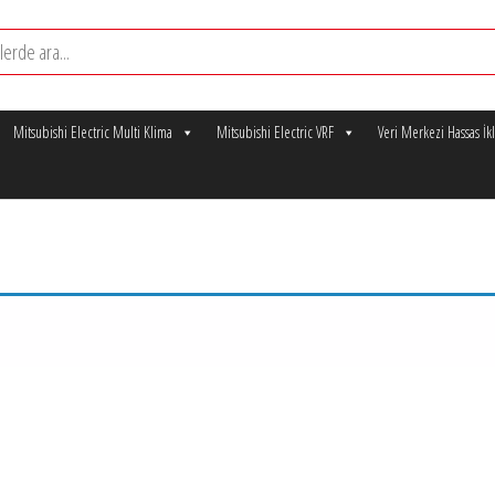
Mitsubishi Electric Multi Klima
Mitsubishi Electric VRF
Veri Merkezi Hassas İ