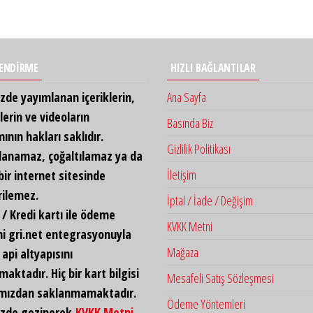
LENDİRME
HIZLI BAĞLANTILAR
zde yayımlanan içeriklerin,
Ana Sayfa
lerin ve videoların
Basında Biz
nın hakları saklıdır.
Gizlilik Politikası
lanamaz, çoğaltılamaz ya da
İletişim
 bir internet sitesinde
rilemez.
İptal / İade / Değişim
/ Kredi kartı ile ödeme
KVKK Metni
i gri.net entegrasyonuyla
Mağaza
api altyapısını
maktadır. Hiç bir kart bilgisi
Mesafeli Satış Sözleşmesi
ımızdan saklanmamaktadır.
Ödeme Yöntemleri
izde gezinerek
KVKK Metni